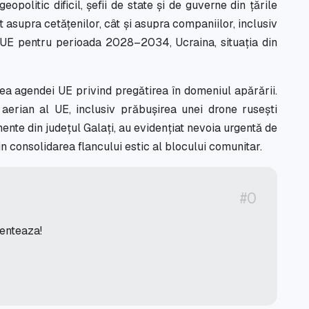
opolitic dificil, șefii de state și de guverne din țările
asupra cetățenilor, cât și asupra companiilor, inclusiv
 UE pentru perioada 2028–2034, Ucraina, situația din
ea agendei UE privind pregătirea în domeniul apărării.
 aerian al UE, inclusiv prăbușirea unei drone rusești
ente din județul Galați, au evidențiat nevoia urgentă de
in consolidarea flancului estic al blocului comunitar.
#0
menteaza!