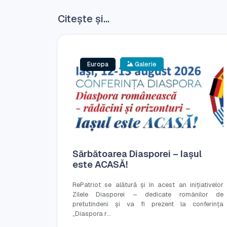
Citește și...
Europa
Galerie
Sărbătoarea Diasporei – Iașul
este ACASĂ!
RePatriot se alătură și în acest an inițiativelor
Zilele Diasporei – dedicate românilor de
pretutindeni și va fi prezent la conferința
„Diaspora r...