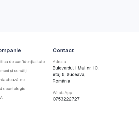
ompanie
Contact
itica de confidențialitate
Adresa
Bulevardul 1 Mai, nr. 10,
meni și condiții
etaj 6, Suceava,
ntactează-ne
România
d deontologic
WhatsApp
A
0753222727