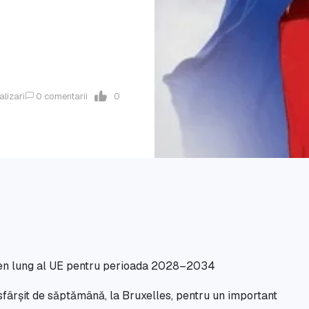
alizari
0
comentarii
0
ermen lung al UE pentru perioada 2028–2034
 sfârșit de săptămână, la Bruxelles, pentru un important