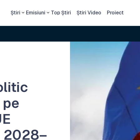
Știri
Emisiuni
Top Știri
Știri Video
Proiect
litic
l pe
UE
a 2028–