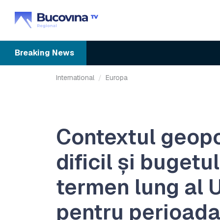
Breaking
News
International
Europa
Contextul geopo
dificil și bugetu
termen lung al 
pentru perioad