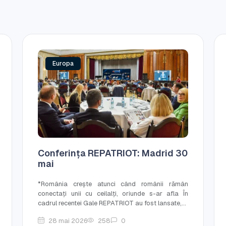
Europa
Conferința REPATRIOT: Madrid 30
mai
*România crește atunci când românii rămân
conectați unii cu ceilalți, oriunde s-ar afla În
cadrul recentei Gale REPATRIOT au fost lansate,...
28 mai 2026
258
0