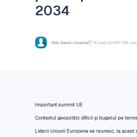
2034
Relu Gavril-Ursache
18 iunie 2026
195
vizu
Important summit UE
Contextul geopolitic dificil și bugetul pe t
Liderii Uniunii Europene se reunesc, la acest