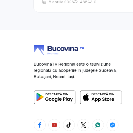
8 aprilie 2026
438
0
BucovinaTV Regional este o televiziune
regională cu acoperire în județele Suceava,
Botoşani, Neamț, Iași.