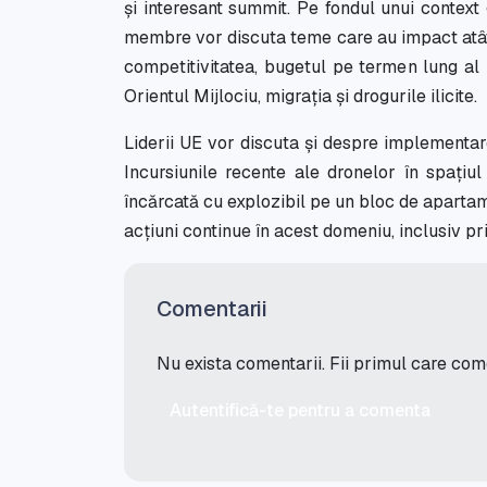
și interesant summit. Pe fondul unui context ge
membre vor discuta teme care au impact atât 
competitivitatea, bugetul pe termen lung al
Orientul Mijlociu, migrația și drogurile ilicite.
Liderii UE vor discuta și despre implementar
Incursiunile recente ale dronelor în spațiul
încărcată cu explozibil pe un bloc de apartam
acțiuni continue în acest domeniu, inclusiv pr
Comentarii
Nu exista comentarii. Fii primul care co
Autentifică-te pentru a comenta