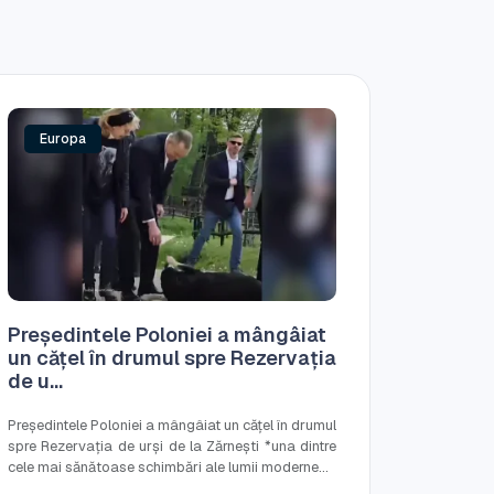
Europa
Preşedintele Poloniei a mângâiat
un cățel în drumul spre Rezervația
de u...
Preşedintele Poloniei a mângâiat un cățel în drumul
spre Rezervația de urşi de la Zărneşti *una dintre
cele mai sănătoase schimbări ale lumii moderne...