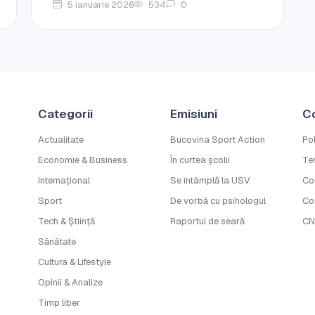
5 ianuarie 2026
534
0
Categorii
Emisiuni
C
Actualitate
Bucovina Sport Action
Pol
Economie & Business
În curtea școlii
Ter
Internațional
Se întâmplă la USV
Co
Sport
De vorbă cu psihologul
Co
Tech & Știință
Raportul de seară
CN
Sănătate
Cultura & Lifestyle
Opinii & Analize
Timp liber