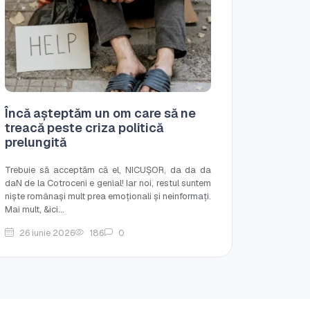
Încă așteptăm un om care să ne
treacă peste criza politică
prelungită
Trebuie să acceptăm că el, NICUȘOR, da da da
daN de la Cotroceni e genial! Iar noi, restul suntem
niște românași mult prea emoționali și neinformați.
Mai mult, &ici...
26 iunie 2026
186
0