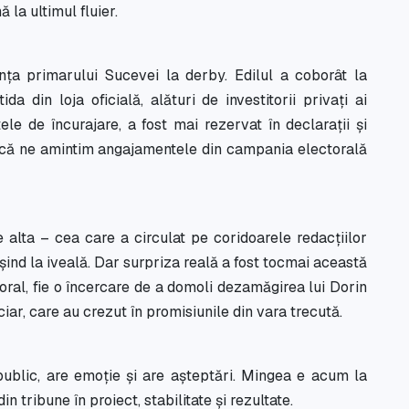
 la ultimul fluier.
nța primarului Sucevei la derby. Edilul a coborât la
da din loja oficială, alături de investitorii privați ai
ele de încurajare, a fost mai rezervat în declarații și
acă ne amintim angajamentele din campania electorală
e alta – cea care a circulat pe coridoarele redacțiilor
eșind la iveală. Dar surpriza reală a fost tocmai această
toral, fie o încercare de a domoli dezamăgirea lui Dorin
nciar, care au crezut în promisiunile din vara trecută.
public, are emoție și are așteptări. Mingea e acum la
n tribune în proiect, stabilitate și rezultate.