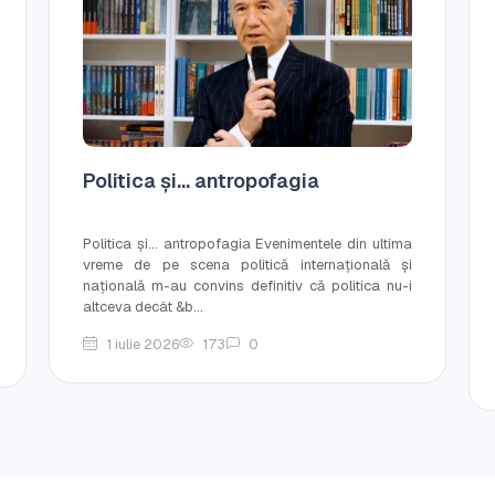
Politica și... antropofagia
Politica și... antropofagia Evenimentele din ultima
vreme de pe scena politică internațională și
națională m-au convins definitiv că politica nu-i
altceva decât &b...
1 iulie 2026
173
0