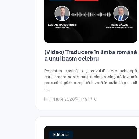
(Video) Traducere în limba română
a unui basm celebru
Povestea clasică a „viteazului” de-o șchioapă
care omora șapte muște dintr-o singură lovitură
pare să fi găsit o replică bizară în culisele politicii
su...
14 iulie 2026
149
0
Editorial