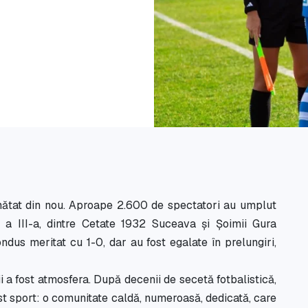
mătat din nou. Aproape 2.600 de spectatori au umplut
a a III-a, dintre Cetate 1932 Suceava și Șoimii Gura
ndus meritat cu 1-0, dar au fost egalate în prelungiri,
i a fost atmosfera. După decenii de secetă fotbalistică,
st sport: o comunitate caldă, numeroasă, dedicată, care