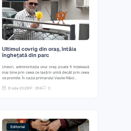
Ultimul covrig din oraș, întâia
înghețată din parc
Uneori, administrația unui oraș poate fi înțeleasă
mai bine prin ceea ce lasă în urmă decât prin ceea
ce promite. În cazul primarului Vasile R&ici...
8 iulie 2026
359
0
Editorial