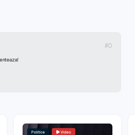
#0
menteaza!
Politice
Video