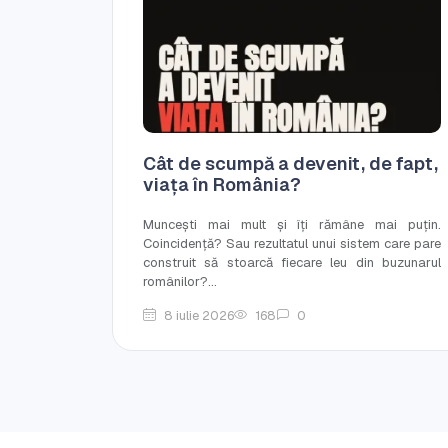
Cât de scumpă a devenit, de fapt,
viața în România?
Muncești mai mult și îți rămâne mai puțin.
Coincidență? Sau rezultatul unui sistem care pare
construit să stoarcă fiecare leu din buzunarul
românilor?...
8 iulie 2026
168
0