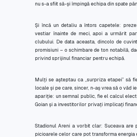
nu s-a sfiit să-și împingă echipa din spate până
Și încă un detaliu a întors capetele: preze
vestiar înainte de meci, apoi a urmărit parti
clubului. De data aceasta, dincolo de cuvint
promisiuni – o schimbare de ton notabilă, d
privind sprijinul financiar pentru echipă.
Mulți se așteptau ca „surpriza etapei” să fi
locale și pe care, sincer, n-aș vrea să o văd i
apariție: un semnal public, fie el calcul elec
Goian și a investitorilor privați implicați fina
Stadionul Areni a vorbit clar: Suceava are 
picioarele celor care pot transforma energia di