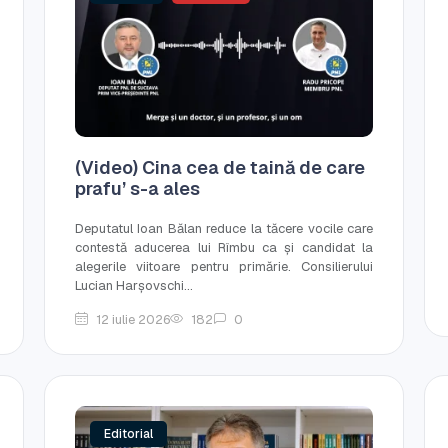
(Video) Cina cea de taină de care
prafu’ s-a ales
Deputatul Ioan Bălan reduce la tăcere vocile care
contestă aducerea lui Rîmbu ca și candidat la
alegerile viitoare pentru primărie. Consilierului
Lucian Harșovschi...
12 iulie 2026
182
0
Editorial