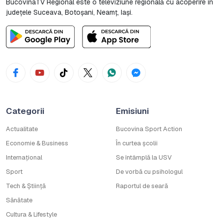
BucovinaTV Regional este o televiziune regională cu acoperire în
județele Suceava, Botoşani, Neamț, Iași.
Categorii
Emisiuni
Actualitate
Bucovina Sport Action
Economie & Business
În curtea școlii
Internațional
Se întâmplă la USV
Sport
De vorbă cu psihologul
Tech & Știință
Raportul de seară
Sănătate
Cultura & Lifestyle