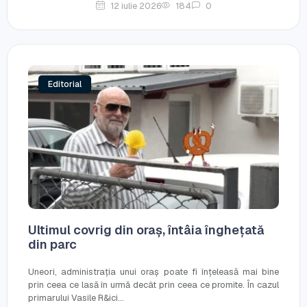
12 iulie 2026
184
0
Editorial
Ultimul covrig din oraș, întâia înghețată
din parc
Uneori, administrația unui oraș poate fi înțeleasă mai bine
prin ceea ce lasă în urmă decât prin ceea ce promite. În cazul
primarului Vasile R&ici...