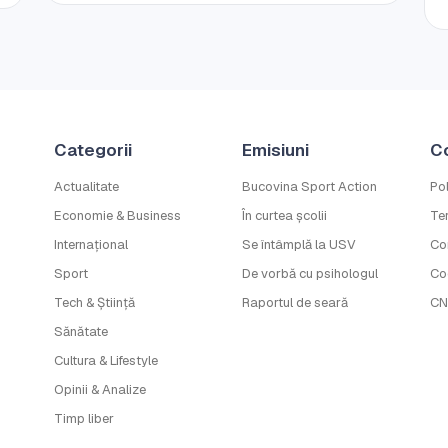
Categorii
Emisiuni
C
Actualitate
Bucovina Sport Action
Pol
Economie & Business
În curtea școlii
Ter
Internațional
Se întâmplă la USV
Co
Sport
De vorbă cu psihologul
Co
Tech & Știință
Raportul de seară
CN
Sănătate
Cultura & Lifestyle
Opinii & Analize
Timp liber