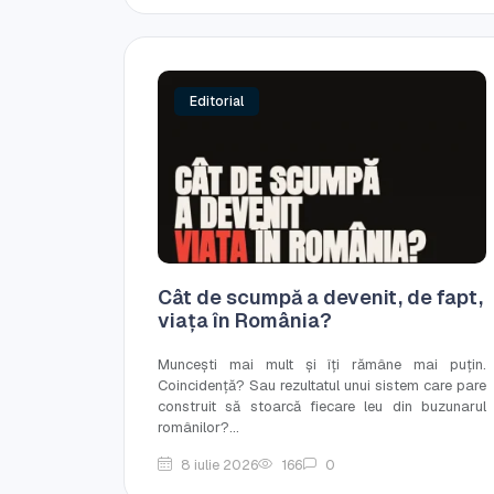
Editorial
Cât de scumpă a devenit, de fapt,
viața în România?
Muncești mai mult și îți rămâne mai puțin.
Coincidență? Sau rezultatul unui sistem care pare
construit să stoarcă fiecare leu din buzunarul
românilor?...
8 iulie 2026
166
0