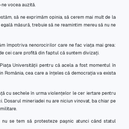
u-ne vocea auzită.
otestăm, să ne exprimăm opinia, să cerem mai mult de la
în egală măsură, trebuie să ne reamintim mereu să nu ne
m împotriva nenorocirilor care ne fac viața mai grea:
 cei care profită din faptul că suntem divizați.
iața Universității pentru că acela a fost momentul în
din România, cea care a înțeles că democrația va exista
ță cu sechele în urma violențelor le cer iertare pentru
i. Dosarul mineriadei nu are niciun vinovat, ba chiar pe
militare.
 nu se tem să protesteze pașnic atunci când statul