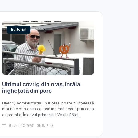
Editorial
Ultimul covrig din oraș, întâia
înghețată din parc
Uneori, administrația unui oraș poate fi înțeleasă
mai bine prin ceea ce lasă în urmă decât prin ceea
ce promite. În cazul primarului Vasile R&ici...
8 iulie 2026
356
0