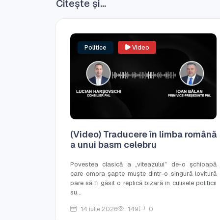
Citește și...
Politice
Video
(Video) Traducere în limba română
a unui basm celebru
Povestea clasică a „viteazului” de-o șchioapă
care omora șapte muște dintr-o singură lovitură
pare să fi găsit o replică bizară în culisele politicii
su...
14 iulie 2026
149
0