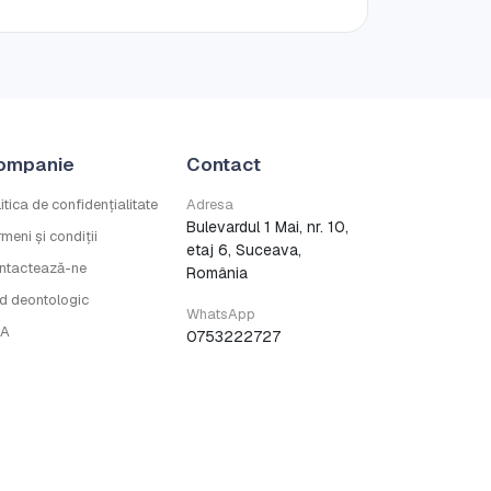
ompanie
Contact
itica de confidențialitate
Adresa
Bulevardul 1 Mai, nr. 10,
meni și condiții
etaj 6, Suceava,
ntactează-ne
România
d deontologic
WhatsApp
A
0753222727