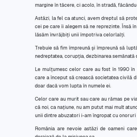
margine în tăcere, ci acolo, în stradă, făcând
Astăzi, la fel ca atunci, avem dreptul să pr
cei pe care îi alegem să ne reprezinte. Însă 
lăsăm învrăjbiți unii împotriva celorlalți.
Trebuie să fim împreună și împreună să luptă
nedreptatea, corupția, dezbinarea semănată de
Le mulțumesc celor care au fost în 1990 în P
care a început să crească societatea civilă 
doar dacă vom lupta în numele ei.
Celor care au murit sau care au rămas pe via
că noi, ca națiune, nu am putut mai mult atunc
unii dintre abuzatori i-am îngropat cu onoruri 
România are nevoie astăzi de oameni care
deraiază de la misiunea sa.