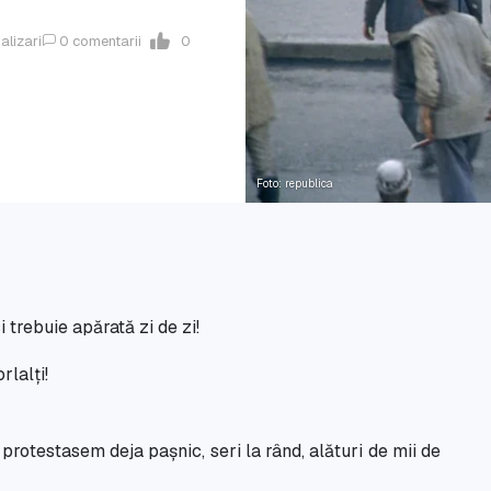
alizari
0
comentarii
0
Foto: republica
i trebuie apărată zi de zi!
rlalți!
protestasem deja pașnic, seri la rând, alături de mii de