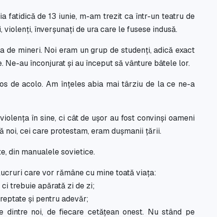
aia fatidică de 13 iunie, m-am trezit ca într-un teatru de
, violenți, înverșunați de ura care le fusese indusă.
ea de mineri. Noi eram un grup de studenți, adică exact
. Ne-au înconjurat și au început să vânture bâtele lor.
os de acolo. Am înțeles abia mai târziu de la ce ne-a
iolența în sine, ci cât de ușor au fost convinși oameni
că noi, cei care protestam, eram dușmanii țării.
e, din manualele sovietice.
i lucruri care vor rămâne cu mine toată viața:
 ci trebuie apărată zi de zi;
 dreptate și pentru adevăr;
 dintre noi, de fiecare cetățean onest. Nu stând pe