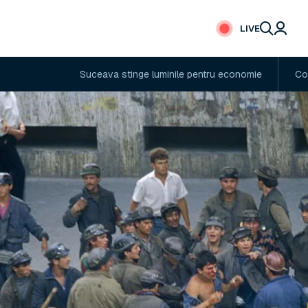
LIVE
Suceava stinge luminile pentru economie
Cod portocaliu 