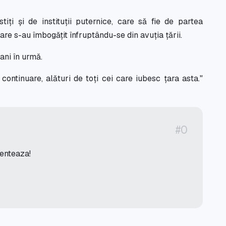
iți și de instituții puternice, care să fie de partea
are s-au îmbogățit înfruptându-se din avuția țării.
ani în urmă.
ontinuare, alături de toți cei care iubesc țara asta."
#0
menteaza!