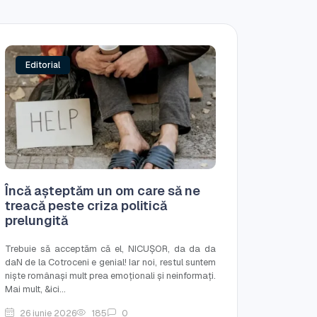
Editorial
Încă așteptăm un om care să ne
treacă peste criza politică
prelungită
Trebuie să acceptăm că el, NICUȘOR, da da da
daN de la Cotroceni e genial! Iar noi, restul suntem
niște românași mult prea emoționali și neinformați.
Mai mult, &ici...
26 iunie 2026
185
0