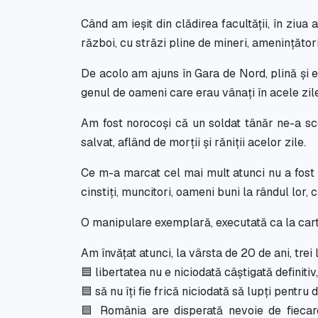
Când am ieșit din clădirea facultății, în ziua 
război, cu străzi pline de mineri, amenințători
De acolo am ajuns în Gara de Nord, plină și 
genul de oameni care erau vânați în acele zile
Am fost norocoși că un soldat tânăr ne-a sc
salvat, aflând de morții și răniții acelor zile.
Ce m-a marcat cel mai mult atunci nu a fost v
cinstiți, muncitori, oameni buni la rândul lor, 
O manipulare exemplară, executată ca la cart
Am învățat atunci, la vârsta de 20 de ani, tre
🟦 libertatea nu e niciodată câștigată definitiv,
🟦 să nu îți fie frică niciodată să lupți pentru
🟦 România are disperată nevoie de fiecare