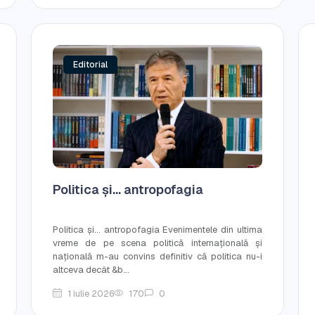
Editorial
Politica și... antropofagia
Politica și... antropofagia Evenimentele din ultima
vreme de pe scena politică internațională și
națională m-au convins definitiv că politica nu-i
altceva decât &b...
1 iulie 2026
170
0