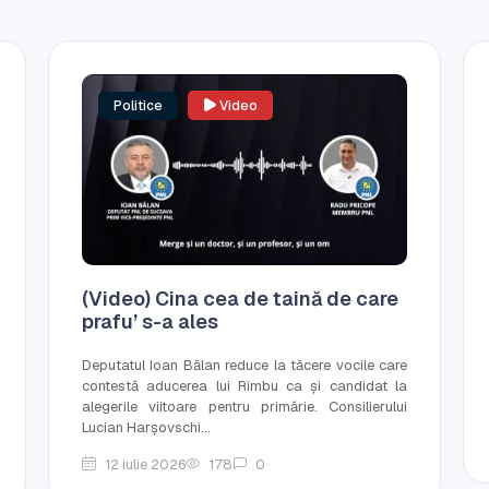
Politice
Video
(Video) Cina cea de taină de care
prafu’ s-a ales
Deputatul Ioan Bălan reduce la tăcere vocile care
contestă aducerea lui Rîmbu ca și candidat la
alegerile viitoare pentru primărie. Consilierului
Lucian Harșovschi...
12 iulie 2026
178
0