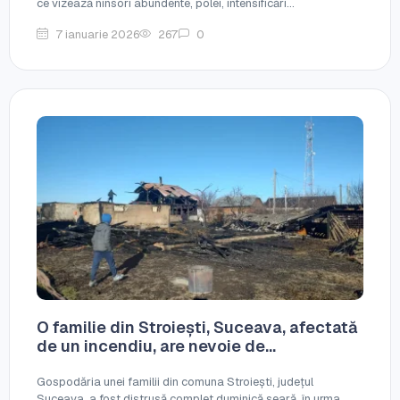
ce vizează ninsori abundente, polei, intensificări...
7 ianuarie 2026
267
0
O familie din Stroiești, Suceava, afectată
de un incendiu, are nevoie de...
Gospodăria unei familii din comuna Stroiești, județul
Suceava, a fost distrusă complet duminică seară, în urma