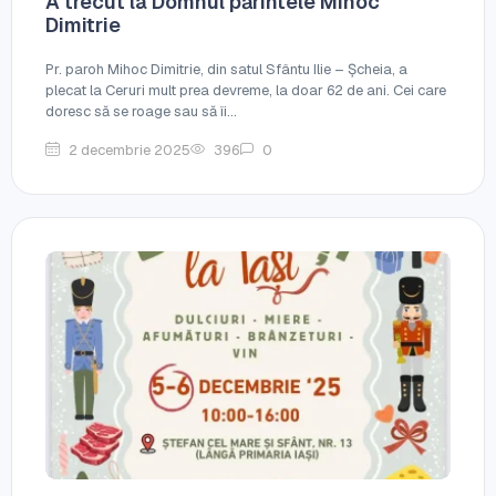
A trecut la Domnul părintele Mihoc
Dimitrie
Pr. paroh Mihoc Dimitrie, din satul Sfântu Ilie – Șcheia, a
plecat la Ceruri mult prea devreme, la doar 62 de ani. Cei care
doresc să se roage sau să îi...
2 decembrie 2025
396
0