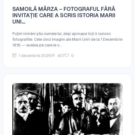
SAMOILĂ MÂRZA – FOTOGRAFUL FĂRĂ
INVITAȚIE CARE A SCRIS ISTORIA MARII
UNI...
Puțini români știu numele lui, deși aproape toți îi cunosc
fotografiile. Cele cinci imagini ale Marii Uniri de la 1 Decembrie
1918 — acelea pe care le v...
1 decembrie 2025
407
0