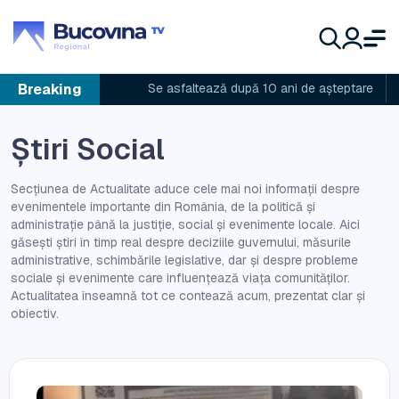
Breaking
Se asfaltează după 10 ani de așteptare
Administratoru
Știri Social
Secțiunea de Actualitate aduce cele mai noi informații despre
evenimentele importante din România, de la politică și
administrație până la justiție, social și evenimente locale. Aici
găsești știri în timp real despre deciziile guvernului, măsurile
administrative, schimbările legislative, dar și despre probleme
sociale și evenimente care influențează viața comunităților.
Actualitatea înseamnă tot ce contează acum, prezentat clar și
obiectiv.