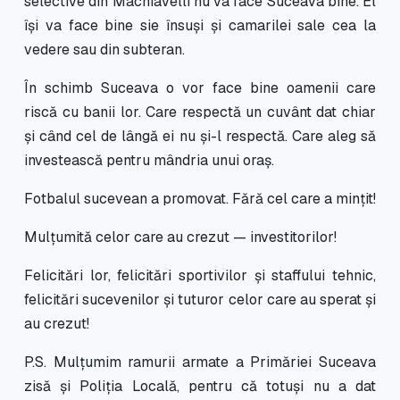
selective din Machiavelli nu va face Suceava bine. El
își va face bine sie însuși și camarilei sale cea la
vedere sau din subteran.
În schimb Suceava o vor face bine oamenii care
riscă cu banii lor. Care respectă un cuvânt dat chiar
și când cel de lângă ei nu și-l respectă. Care aleg să
investească pentru mândria unui oraș.
Fotbalul sucevean a promovat. Fără cel care a mințit!
Mulțumită celor care au crezut — investitorilor!
Felicitări lor, felicitări sportivilor și staffului tehnic,
felicitări sucevenilor și tuturor celor care au sperat și
au crezut!
P.S. Mulțumim ramurii armate a Primăriei Suceava
zisă și Poliția Locală, pentru că totuși nu a dat