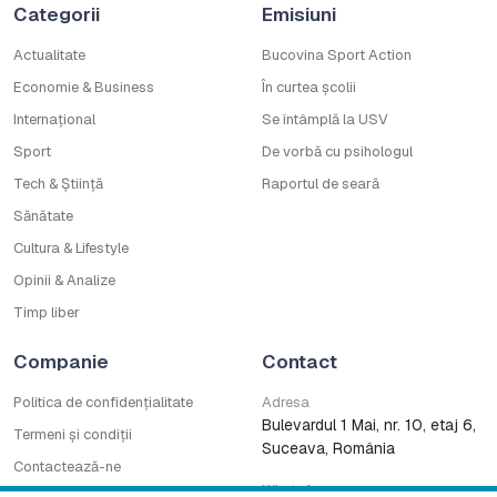
Categorii
Emisiuni
Actualitate
Bucovina Sport Action
Economie & Business
În curtea școlii
Internațional
Se întâmplă la USV
Sport
De vorbă cu psihologul
Tech & Știință
Raportul de seară
Sănătate
Cultura & Lifestyle
Opinii & Analize
Timp liber
Companie
Contact
Politica de confidențialitate
Adresa
Bulevardul 1 Mai, nr. 10, etaj 6,
Termeni și condiții
Suceava, România
Contactează-ne
WhatsApp