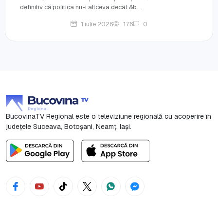
definitiv că politica nu-i altceva decât &b...
1 iulie 2026
176
0
BucovinaTV Regional este o televiziune regională cu acoperire în
județele Suceava, Botoşani, Neamț, Iași.