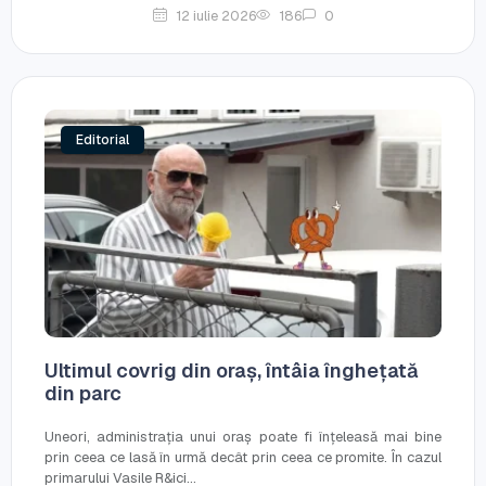
12 iulie 2026
186
0
Editorial
Ultimul covrig din oraș, întâia înghețată
din parc
Uneori, administrația unui oraș poate fi înțeleasă mai bine
prin ceea ce lasă în urmă decât prin ceea ce promite. În cazul
primarului Vasile R&ici...