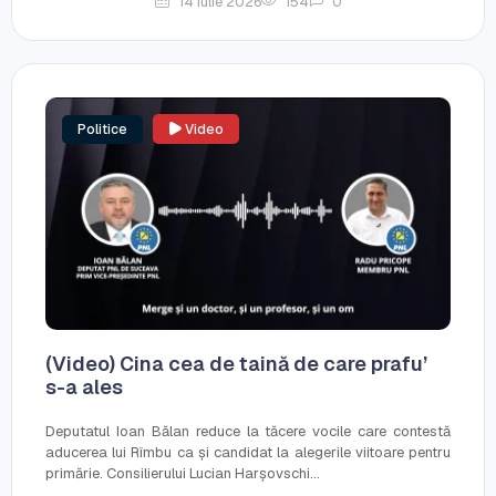
14 iulie 2026
154
0
Politice
Video
(Video) Cina cea de taină de care prafu’
s-a ales
Deputatul Ioan Bălan reduce la tăcere vocile care contestă
aducerea lui Rîmbu ca și candidat la alegerile viitoare pentru
primărie. Consilierului Lucian Harșovschi...